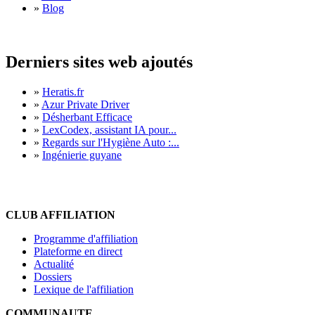
»
Blog
Derniers sites web ajoutés
»
Heratis.fr
»
Azur Private Driver
»
Désherbant Efficace
»
LexCodex, assistant IA pour...
»
Regards sur l'Hygiène Auto :...
»
Ingénierie guyane
CLUB AFFILIATION
Programme d'affiliation
Plateforme en direct
Actualité
Dossiers
Lexique de l'affiliation
COMMUNAUTE