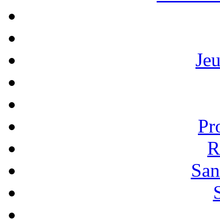
Je
Pr
R
San