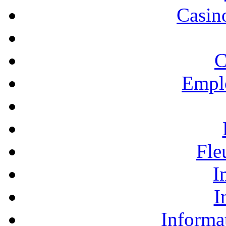
Casino
C
Empl
Fle
I
I
Informa