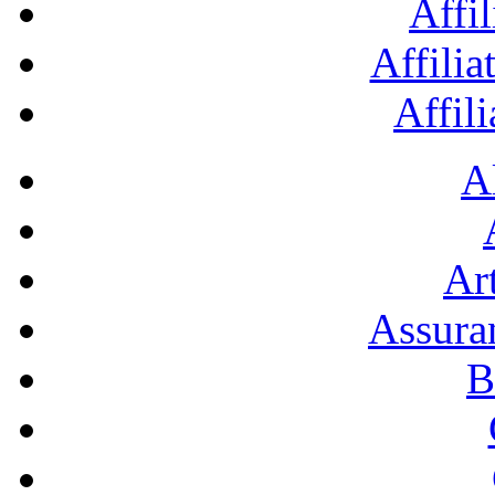
Affil
Affilia
Affil
A
Art
Assura
B