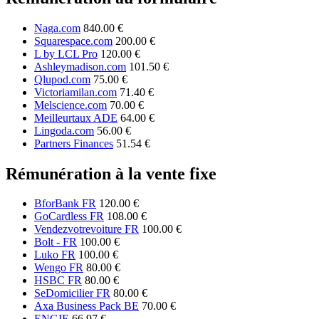
Naga.com
840.00 €
Squarespace.com
200.00 €
L by LCL Pro
120.00 €
Ashleymadison.com
101.50 €
Qlupod.com
75.00 €
Victoriamilan.com
71.40 €
Melscience.com
70.00 €
Meilleurtaux ADE
64.00 €
Lingoda.com
56.00 €
Partners Finances
51.54 €
Rémunération à la vente fixe
BforBank FR
120.00 €
GoCardless FR
108.00 €
Vendezvotrevoiture FR
100.00 €
Bolt - FR
100.00 €
Luko FR
100.00 €
Wengo FR
80.00 €
HSBC FR
80.00 €
SeDomicilier FR
80.00 €
Axa Business Pack BE
70.00 €
ENGIE
66.97 €