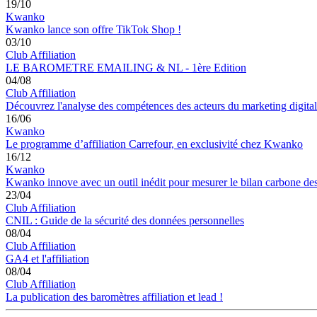
19/10
Kwanko
Kwanko lance son offre TikTok Shop !
03/10
Club Affiliation
LE BAROMETRE EMAILING & NL - 1ère Edition
04/08
Club Affiliation
Découvrez l'analyse des compétences des acteurs du marketing digital
16/06
Kwanko
Le programme d’affiliation Carrefour, en exclusivité chez Kwanko
16/12
Kwanko
Kwanko innove avec un outil inédit pour mesurer le bilan carbone des
23/04
Club Affiliation
CNIL : Guide de la sécurité des données personnelles
08/04
Club Affiliation
GA4 et l'affiliation
08/04
Club Affiliation
La publication des baromètres affiliation et lead !