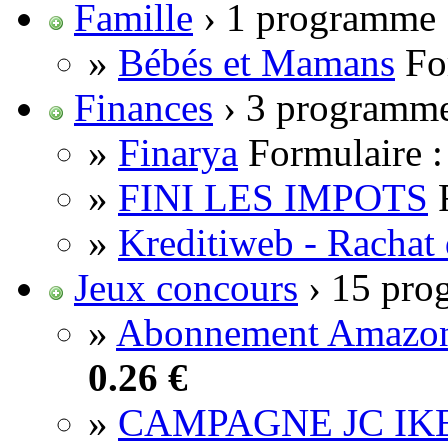
Famille
› 1 programme
»
Bébés et Mamans
Fo
Finances
› 3 programm
»
Finarya
Formulaire :
»
FINI LES IMPOTS
»
Kreditiweb - Rachat 
Jeux concours
› 15 pro
»
Abonnement Amazon 
0.26 €
»
CAMPAGNE JC IK