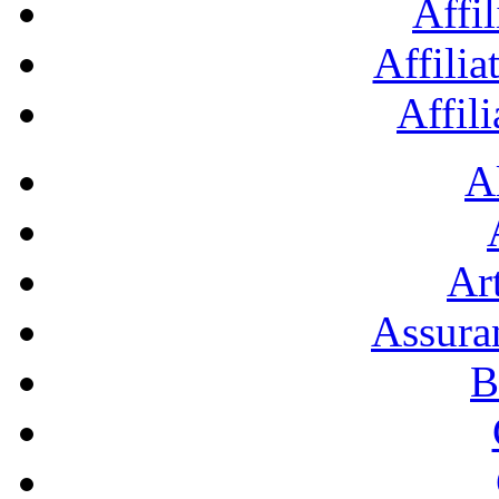
Affil
Affilia
Affil
A
Art
Assura
B