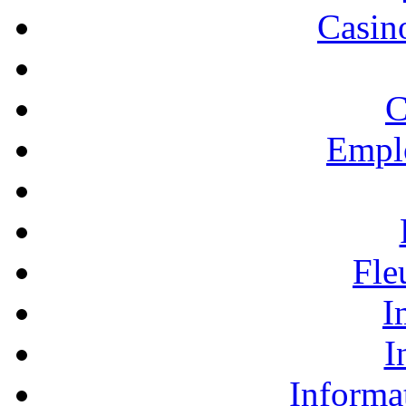
Casino
C
Empl
Fle
I
I
Informa