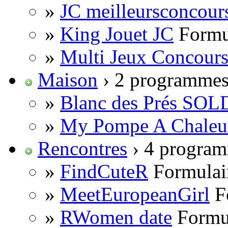
»
JC meilleursconcour
»
King Jouet JC
Formu
»
Multi Jeux Concour
Maison
› 2 programme
»
Blanc des Prés SO
»
My Pompe A Chaleu
Rencontres
› 4 progra
»
FindCuteR
Formulair
»
MeetEuropeanGirl
F
»
RWomen date
Formul