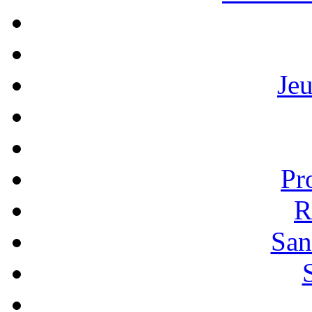
Je
Pr
R
San