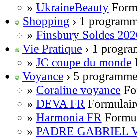
»
UkraineBeauty
Formu
Shopping
› 1 program
»
Finsbury Soldes 202
Vie Pratique
› 1 progr
»
JC coupe du monde
Voyance
› 5 programme
»
Coraline voyance
Fo
»
DEVA FR
Formulair
»
Harmonia FR
Formul
»
PADRE GABRIEL