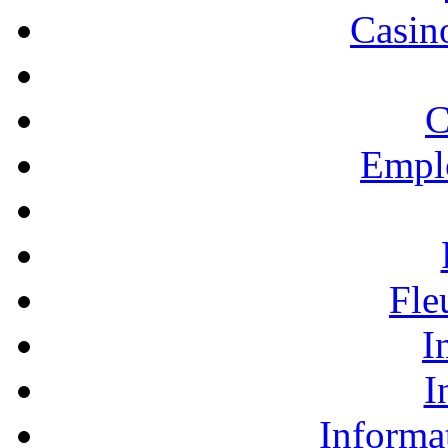
Casino
C
Empl
Fle
I
I
Informa