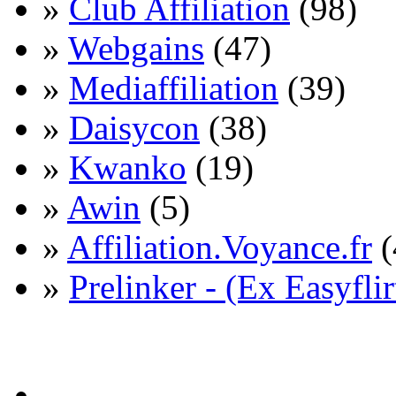
»
Club Affiliation
(98)
»
Webgains
(47)
»
Mediaffiliation
(39)
»
Daisycon
(38)
»
Kwanko
(19)
»
Awin
(5)
»
Affiliation.Voyance.fr
(
»
Prelinker - (Ex Easyflir