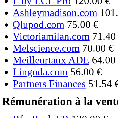
L by LCL Pro
120.00 €
Ashleymadison.com
101
Qlupod.com
75.00 €
Victoriamilan.com
71.40
Melscience.com
70.00 €
Meilleurtaux ADE
64.00
Lingoda.com
56.00 €
Partners Finances
51.54 
Rémunération à la vente