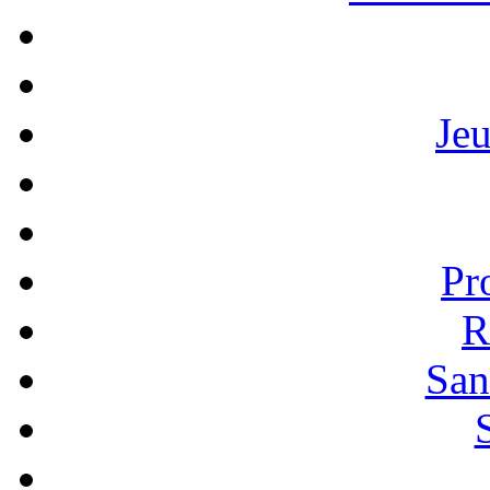
Je
Pr
R
San