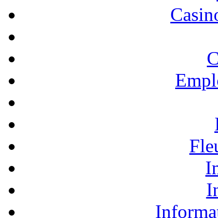
Casino
C
Empl
Fle
I
I
Informa