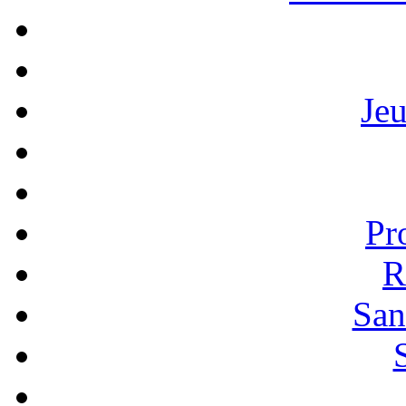
Je
Pr
R
San