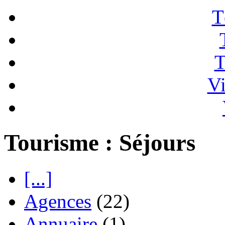
T
T
Vi
Tourisme : Séjours
[...]
Agences
(22)
Annuaire
(1)