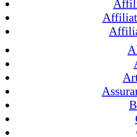
Affil
Affilia
Affil
A
Art
Assura
B