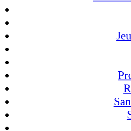
Je
Pr
R
San