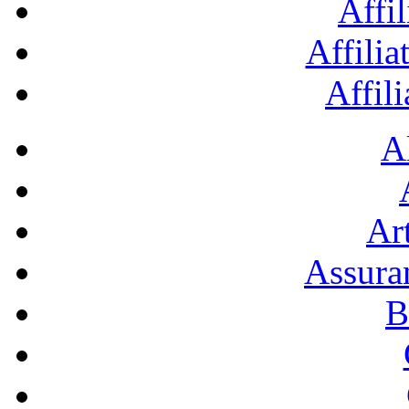
Affil
Affilia
Affil
A
Art
Assura
B