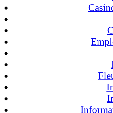
Casino
C
Empl
Fle
I
I
Informa