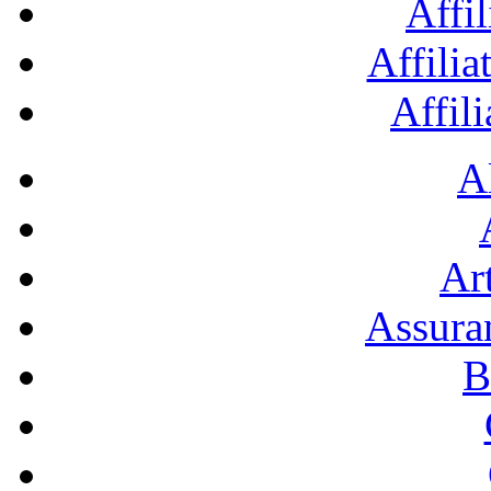
Affil
Affilia
Affil
A
Art
Assura
B