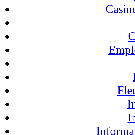
Casino
C
Empl
Fle
I
I
Informa