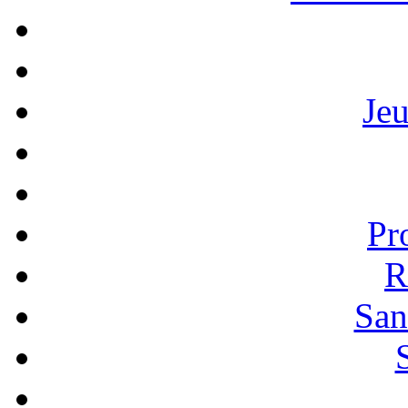
Je
Pr
R
San