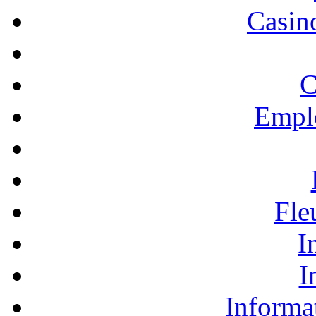
Casino
C
Empl
Fle
I
I
Informa