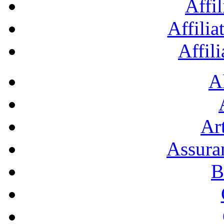
Affil
Affilia
Affil
A
Art
Assura
B