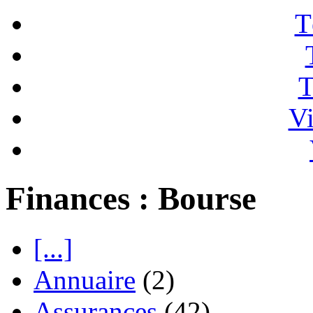
T
T
Vi
Finances : Bourse
[...]
Annuaire
(2)
Assurances
(42)