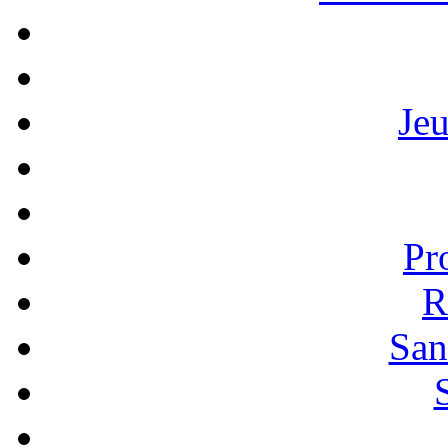
Je
Pr
R
San