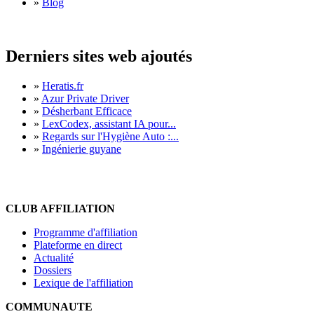
»
Blog
Derniers sites web ajoutés
»
Heratis.fr
»
Azur Private Driver
»
Désherbant Efficace
»
LexCodex, assistant IA pour...
»
Regards sur l'Hygiène Auto :...
»
Ingénierie guyane
CLUB AFFILIATION
Programme d'affiliation
Plateforme en direct
Actualité
Dossiers
Lexique de l'affiliation
COMMUNAUTE