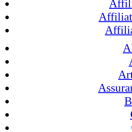
Affil
Affilia
Affil
A
Art
Assura
B