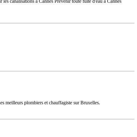
r les canalisations à Cannes Prévenir toute fuite d'eau à Cannes
les meilleurs plombiers et chauffagiste sur Bruxelles.