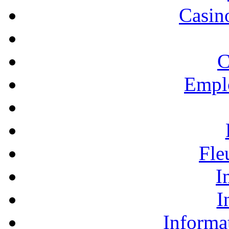
Casino
C
Empl
Fle
I
I
Informa