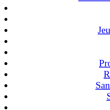
Je
Pr
R
San