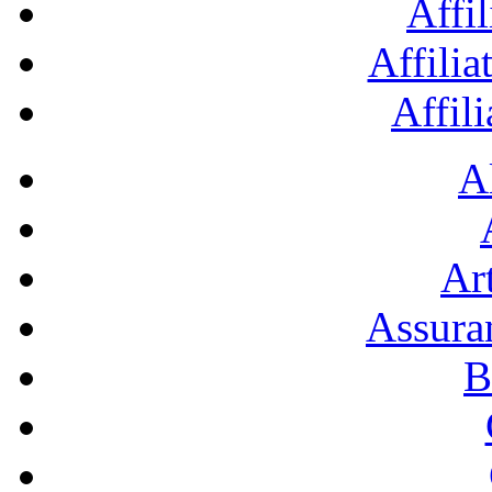
Affil
Affilia
Affil
A
Art
Assura
B