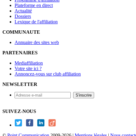
Plateforme en direct
Actualité
Dossiers
Lexique de l'affiliation
COMMUNAUTE
Annuaire des sites web
PARTENAIRES
Mediaffiliation
Votre site ici ?
Annoncez-vous sur club affiliation
NEWSLETTER
SUIVEZ-NOUS
©
Point Communication
2009-2026 |
Mentions légales
|
Nous contact