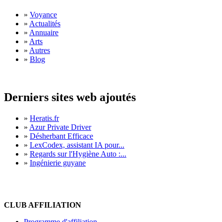
»
Voyance
»
Actualités
»
Annuaire
»
Arts
»
Autres
»
Blog
Derniers sites web ajoutés
»
Heratis.fr
»
Azur Private Driver
»
Désherbant Efficace
»
LexCodex, assistant IA pour...
»
Regards sur l'Hygiène Auto :...
»
Ingénierie guyane
CLUB AFFILIATION
Programme d'affiliation