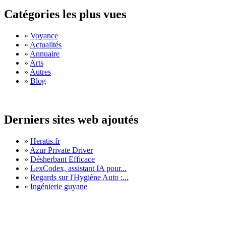
Catégories les plus vues
»
Voyance
»
Actualités
»
Annuaire
»
Arts
»
Autres
»
Blog
Derniers sites web ajoutés
»
Heratis.fr
»
Azur Private Driver
»
Désherbant Efficace
»
LexCodex, assistant IA pour...
»
Regards sur l'Hygiène Auto :...
»
Ingénierie guyane