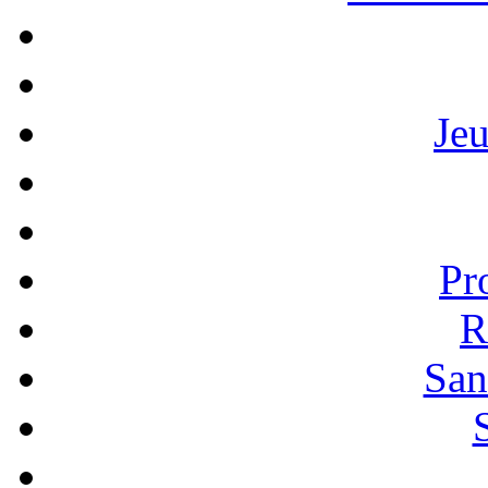
Je
Pr
R
San