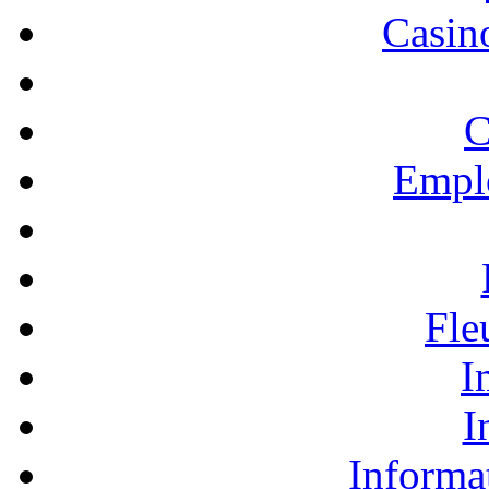
Casino
C
Empl
Fle
I
I
Informa