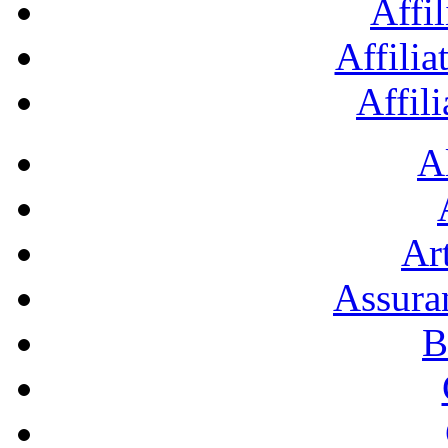
Affil
Affilia
Affil
A
Art
Assura
B