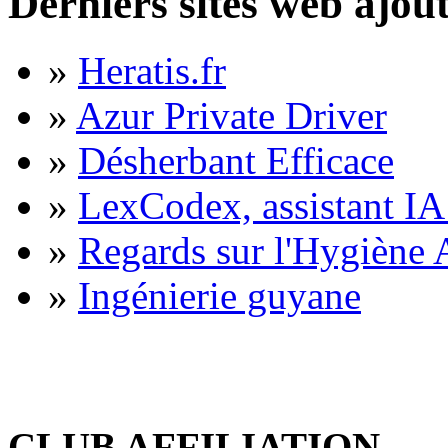
Derniers sites web ajou
»
Heratis.fr
»
Azur Private Driver
»
Désherbant Efficace
»
LexCodex, assistant IA 
»
Regards sur l'Hygiène A
»
Ingénierie guyane
CLUB AFFILIATION