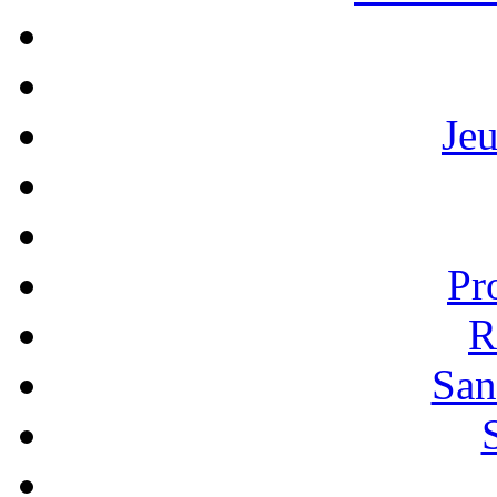
Je
Pr
R
San