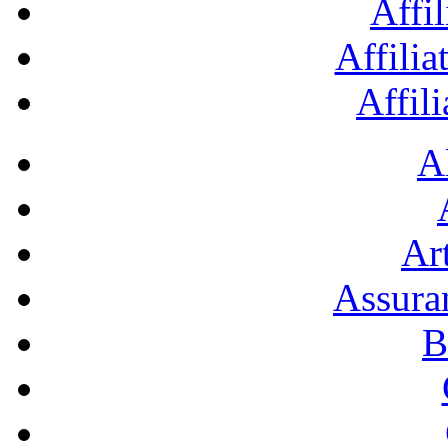
Affil
Affilia
Affil
A
Art
Assura
B