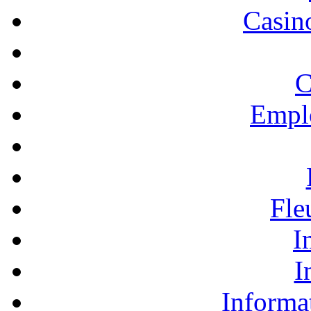
Casino
C
Empl
Fle
I
I
Informa