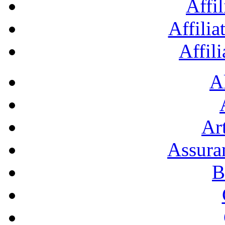
Affil
Affilia
Affil
A
Art
Assura
B