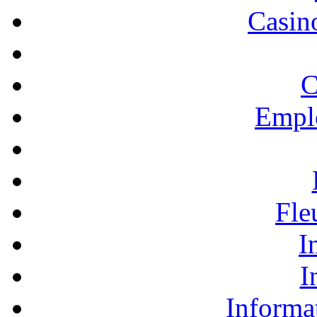
Casino
C
Empl
Fle
I
I
Informa