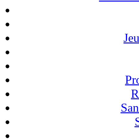
Je
Pr
R
San