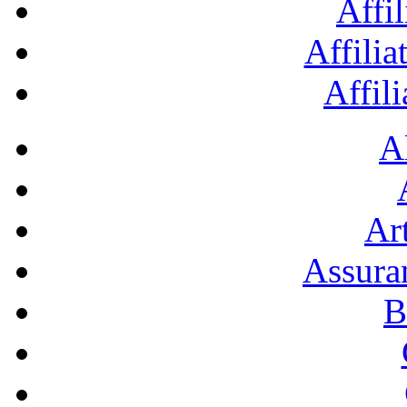
Affil
Affilia
Affil
A
Art
Assura
B