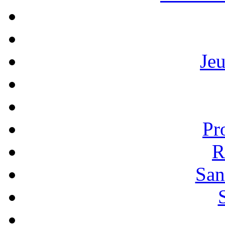
Je
Pr
R
San