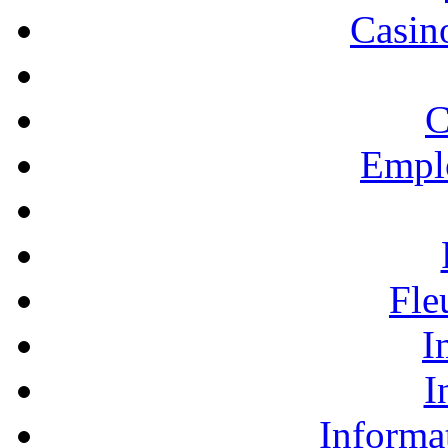
Casino
C
Empl
Fle
I
I
Informa