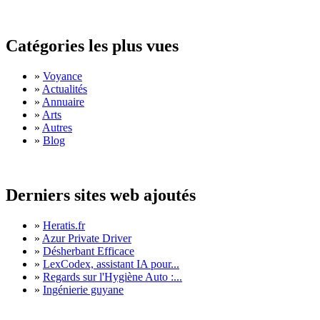
Catégories les plus vues
»
Voyance
»
Actualités
»
Annuaire
»
Arts
»
Autres
»
Blog
Derniers sites web ajoutés
»
Heratis.fr
»
Azur Private Driver
»
Désherbant Efficace
»
LexCodex, assistant IA pour...
»
Regards sur l'Hygiène Auto :...
»
Ingénierie guyane