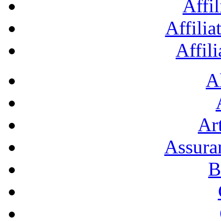
Affil
Affilia
Affil
A
Art
Assura
B