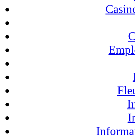
Casino
C
Empl
Fle
I
I
Informa