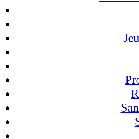
Je
Pr
R
San