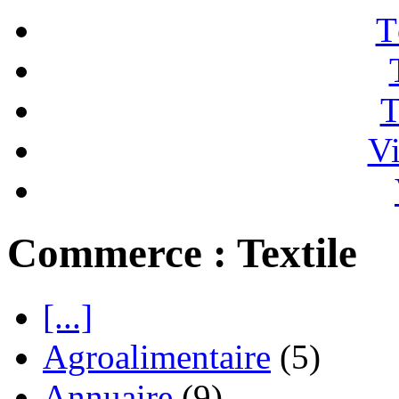
T
T
Vi
Commerce : Textile
[...]
Agroalimentaire
(5)
Annuaire
(9)