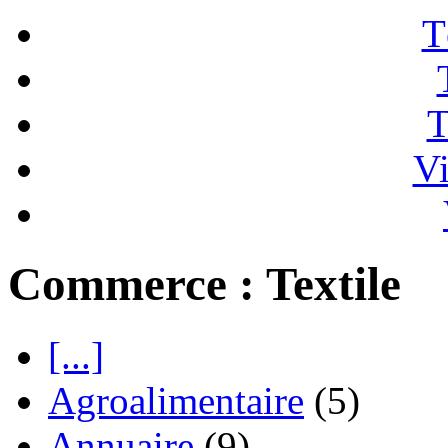
T
T
Vi
Commerce : Textile
[...]
Agroalimentaire
(5)
Annuaire
(9)