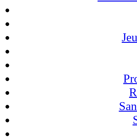
Je
Pr
R
San