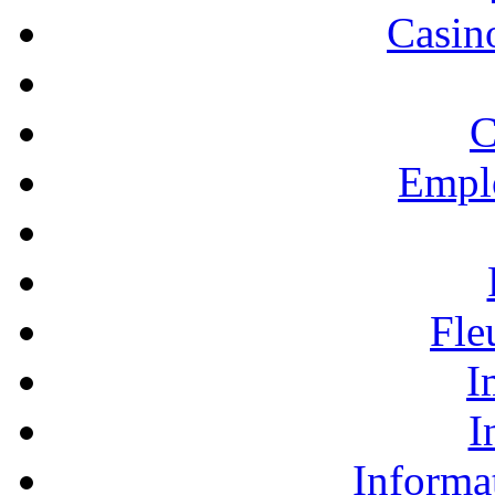
Casino
C
Empl
Fle
I
I
Informa