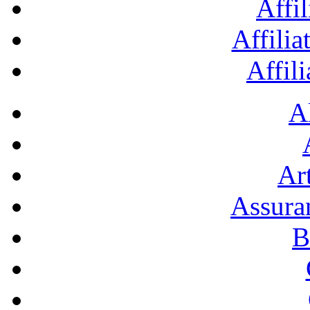
Affil
Affilia
Affil
A
Art
Assura
B