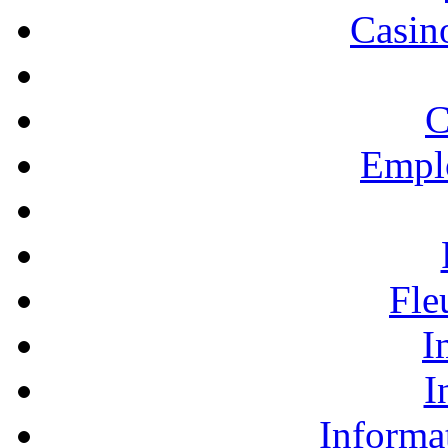
Casino
C
Empl
Fle
I
I
Informa