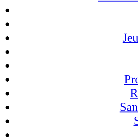
Je
Pr
R
San