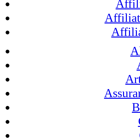
Affil
Affilia
Affil
A
Art
Assura
B