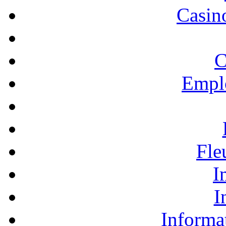
Casino
C
Empl
Fle
I
I
Informa