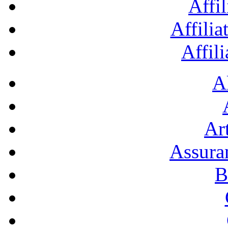
Affil
Affilia
Affil
A
Art
Assura
B