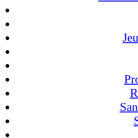
Je
Pr
R
San