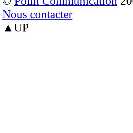
©
Point Communication
20
Nous contacter
▲UP