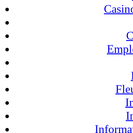
Casino
C
Empl
Fle
I
I
Informa