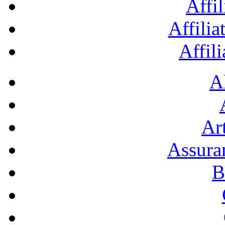
Affil
Affilia
Affil
A
Art
Assura
B