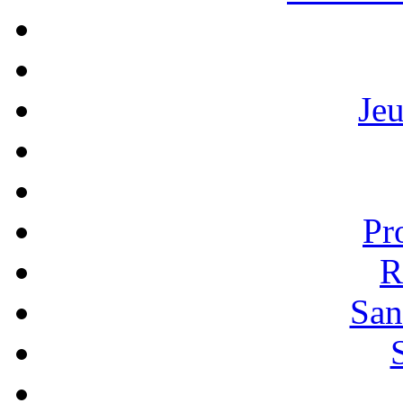
Je
Pr
R
San