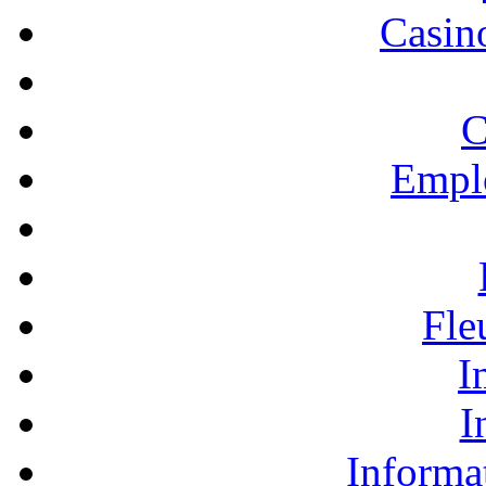
Casino
C
Empl
Fle
I
I
Informa