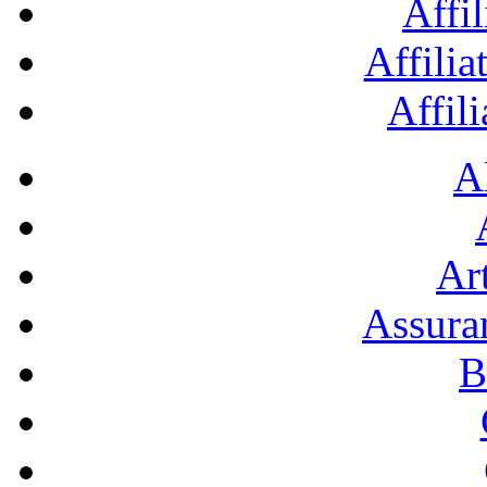
Affil
Affilia
Affil
A
Art
Assura
B