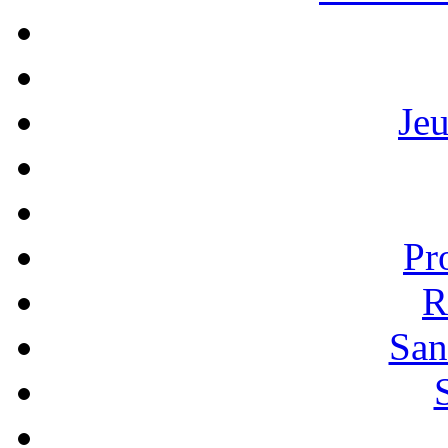
Je
Pr
R
San