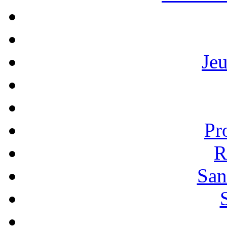
Je
Pr
R
San