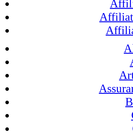
Affil
Affilia
Affil
A
Art
Assura
B