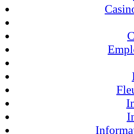
Casino
C
Empl
Fle
I
I
Informa