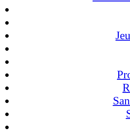
Je
Pr
R
San