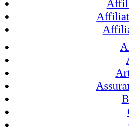
Affil
Affilia
Affil
A
Art
Assura
B