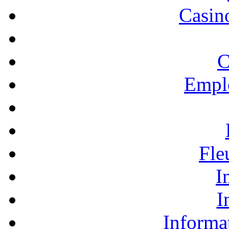
Casino
C
Empl
Fle
I
I
Informa