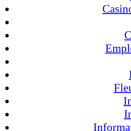
Casino
C
Empl
Fle
I
I
Informa