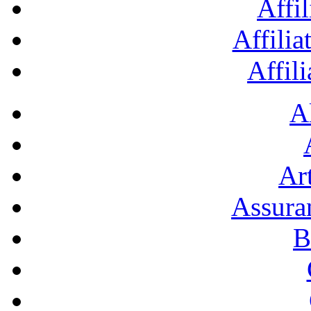
Affil
Affilia
Affil
A
Art
Assura
B