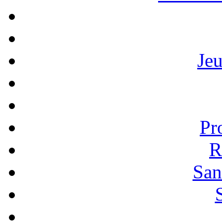
Je
Pr
R
San