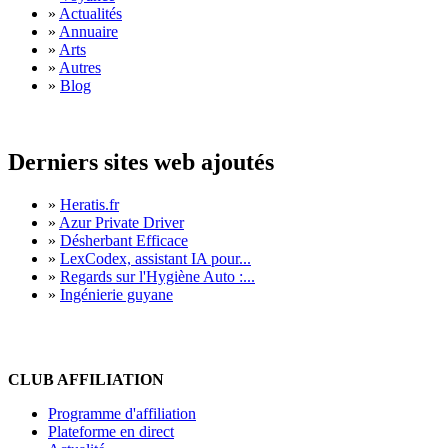
»
Actualités
»
Annuaire
»
Arts
»
Autres
»
Blog
Derniers sites web ajoutés
»
Heratis.fr
»
Azur Private Driver
»
Désherbant Efficace
»
LexCodex, assistant IA pour...
»
Regards sur l'Hygiène Auto :...
»
Ingénierie guyane
CLUB AFFILIATION
Programme d'affiliation
Plateforme en direct