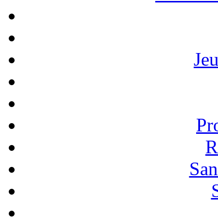
Je
Pr
R
San