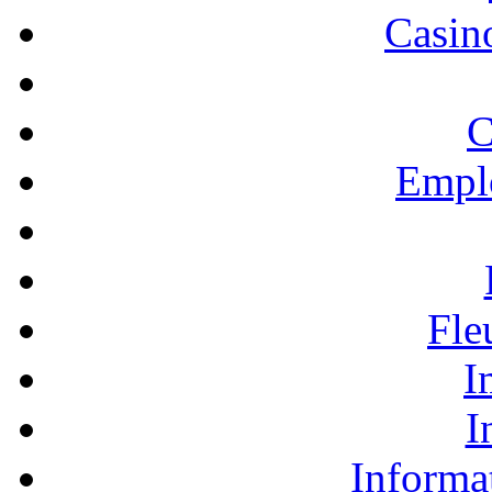
Casino
C
Empl
Fle
I
I
Informa