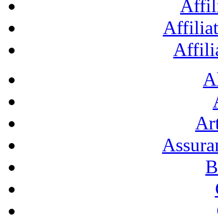
Affil
Affilia
Affil
A
Art
Assura
B