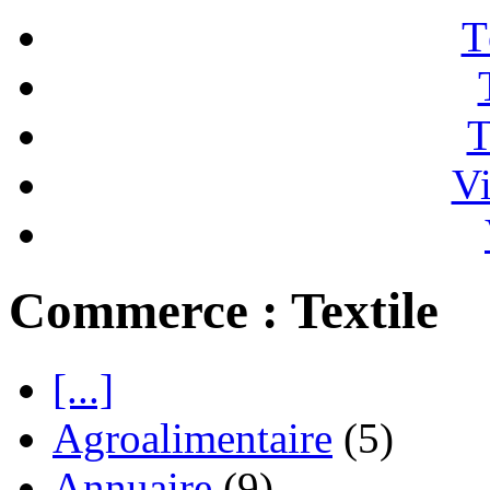
T
T
Vi
Commerce : Textile
[...]
Agroalimentaire
(5)
Annuaire
(9)