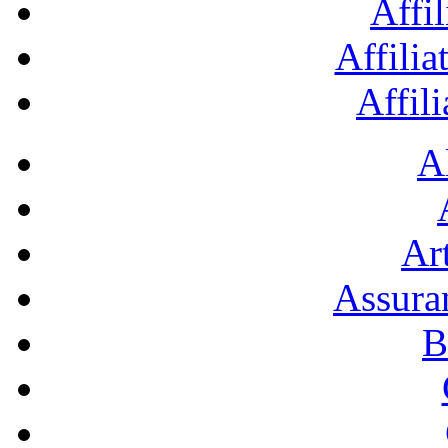
Affil
Affilia
Affil
A
Art
Assura
B