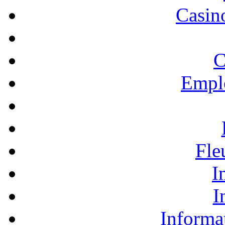
Casino
C
Empl
Fle
I
I
Informa