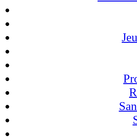
Je
Pr
R
San