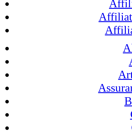
Affil
Affilia
Affil
A
Art
Assura
B