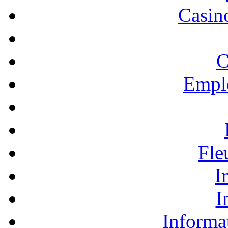
Casino
C
Empl
Fle
I
I
Informa