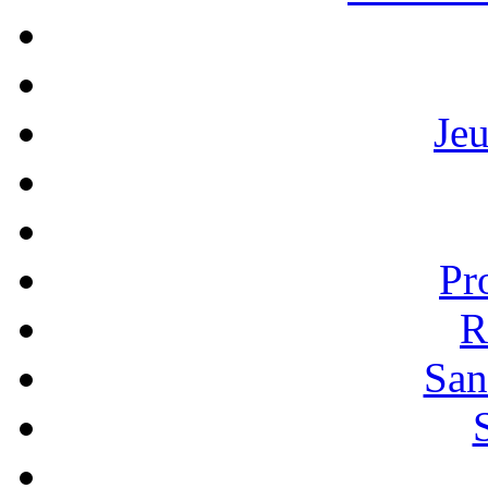
Je
Pr
R
San