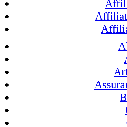
Affil
Affilia
Affil
A
Art
Assura
B