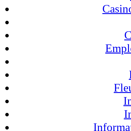
Casino
C
Empl
Fle
I
I
Informa