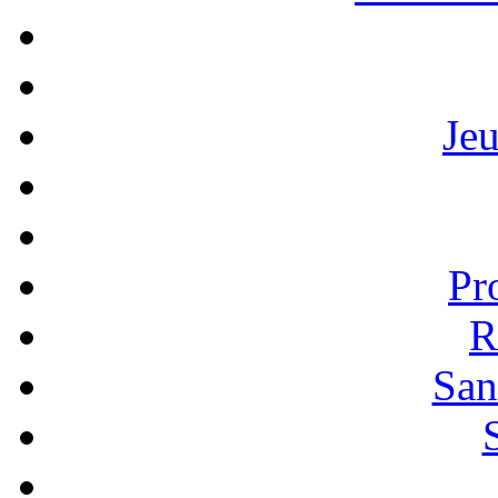
Je
Pr
R
San