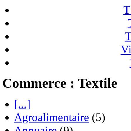
T
T
Vi
Commerce : Textile
[...]
Agroalimentaire
(5)
Annuaire
(9)