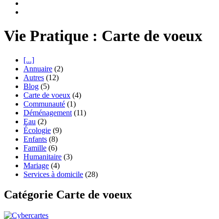
Vie Pratique : Carte de voeux
[...]
Annuaire
(2)
Autres
(12)
Blog
(5)
Carte de voeux
(4)
Communauté
(1)
Déménagement
(11)
Eau
(2)
Écologie
(9)
Enfants
(8)
Famille
(6)
Humanitaire
(3)
Mariage
(4)
Services à domicile
(28)
Catégorie Carte de voeux