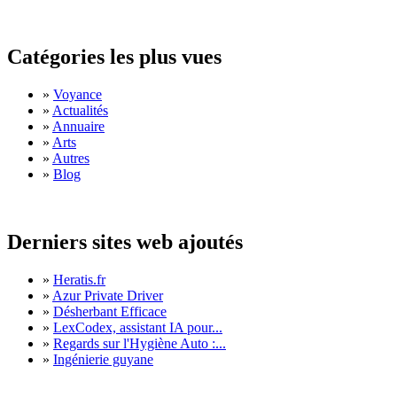
Catégories les plus vues
»
Voyance
»
Actualités
»
Annuaire
»
Arts
»
Autres
»
Blog
Derniers sites web ajoutés
»
Heratis.fr
»
Azur Private Driver
»
Désherbant Efficace
»
LexCodex, assistant IA pour...
»
Regards sur l'Hygiène Auto :...
»
Ingénierie guyane