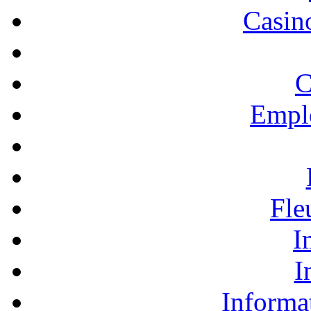
Casino
C
Empl
Fle
I
I
Informa