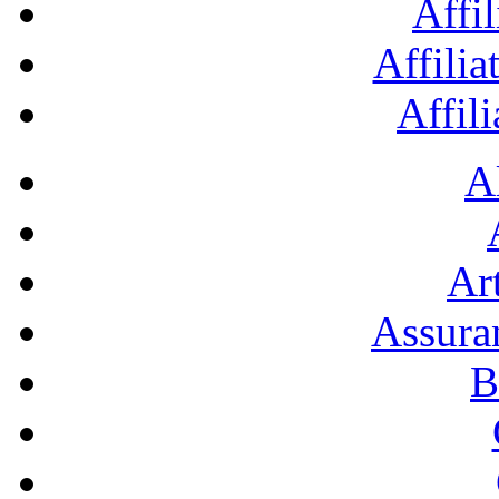
Affil
Affilia
Affil
A
Art
Assura
B