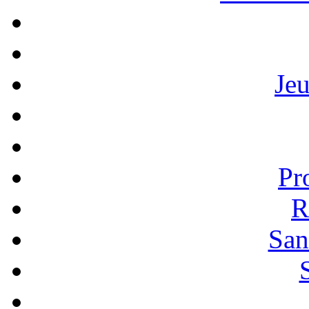
Je
Pr
R
San