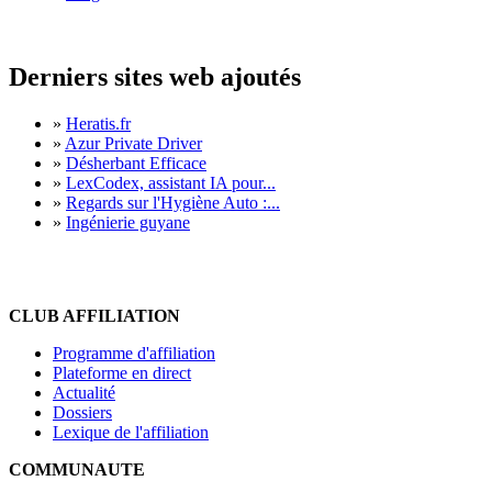
Derniers sites web ajoutés
»
Heratis.fr
»
Azur Private Driver
»
Désherbant Efficace
»
LexCodex, assistant IA pour...
»
Regards sur l'Hygiène Auto :...
»
Ingénierie guyane
CLUB AFFILIATION
Programme d'affiliation
Plateforme en direct
Actualité
Dossiers
Lexique de l'affiliation
COMMUNAUTE