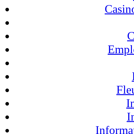
Casino
C
Empl
Fle
I
I
Informa