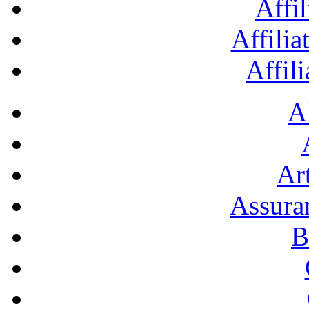
Affil
Affilia
Affil
A
Art
Assura
B