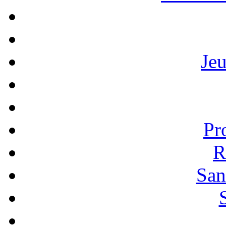
Je
Pr
R
San