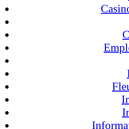
Casino
C
Empl
Fle
I
I
Informa