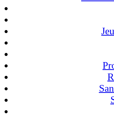
Je
Pr
R
San