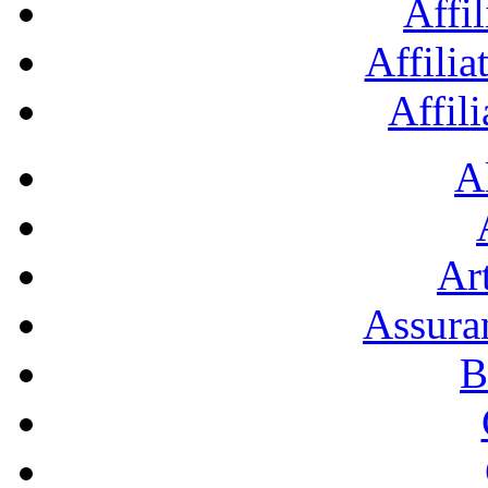
Affil
Affilia
Affil
A
Art
Assura
B