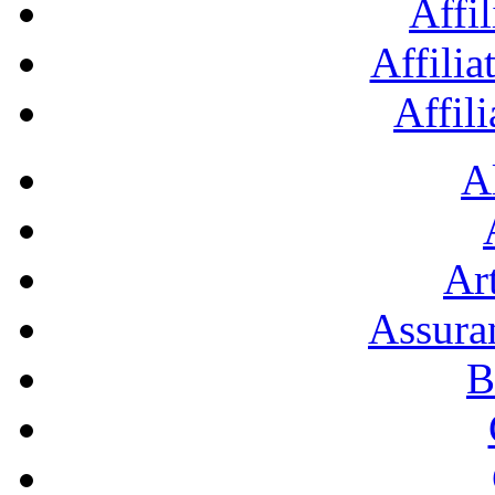
Affil
Affilia
Affil
A
Art
Assura
B