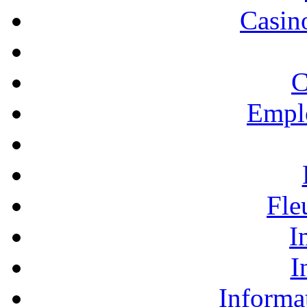
Casino
C
Empl
Fle
I
I
Informa