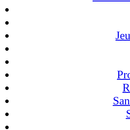
Je
Pr
R
San