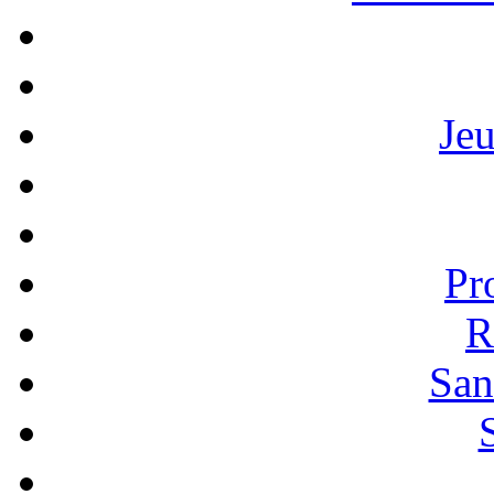
Je
Pr
R
San