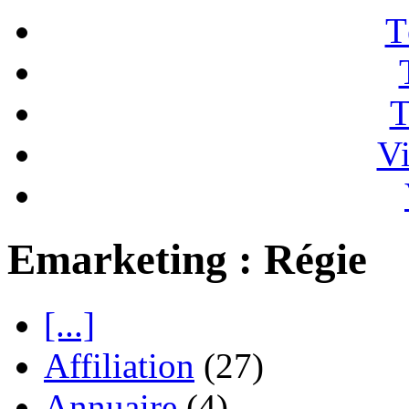
T
T
Vi
Emarketing : Régie
[...]
Affiliation
(27)
Annuaire
(4)