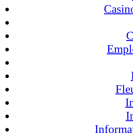
Casino
C
Empl
Fle
I
I
Informa