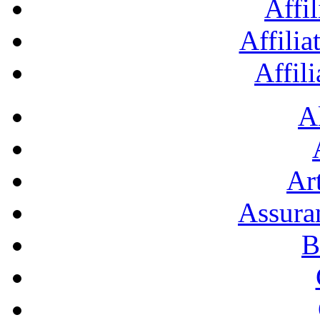
Affil
Affilia
Affil
A
Art
Assura
B