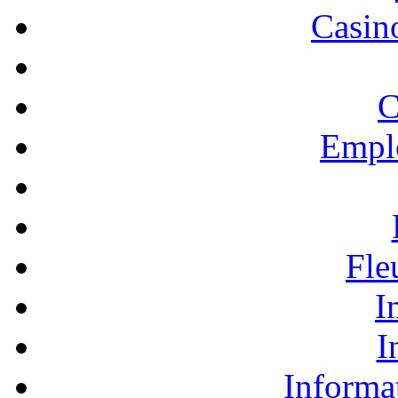
Casino
C
Empl
Fle
I
I
Informa