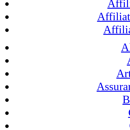
Affil
Affilia
Affil
A
Art
Assura
B