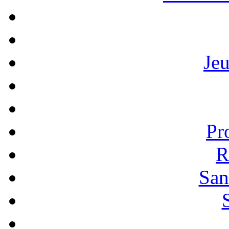
Je
Pr
R
San