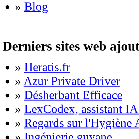
»
Blog
Derniers sites web ajou
»
Heratis.fr
»
Azur Private Driver
»
Désherbant Efficace
»
LexCodex, assistant IA 
»
Regards sur l'Hygiène A
»
Ingénierie guyane