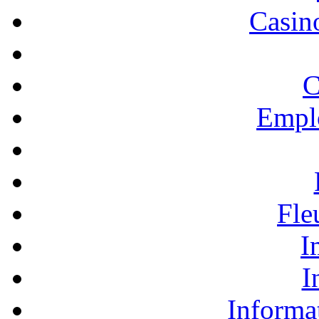
Casino
C
Empl
Fle
I
I
Informa