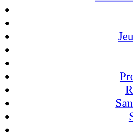
Je
Pr
R
San