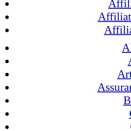
Affil
Affilia
Affil
A
Art
Assura
B