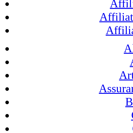
Affil
Affilia
Affil
A
Art
Assura
B