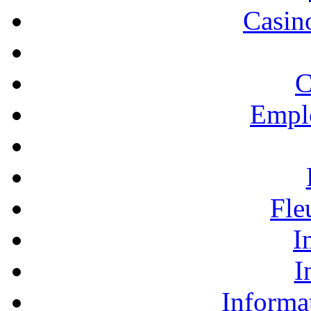
Casino
C
Empl
Fle
I
I
Informa