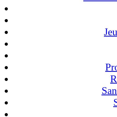
Je
Pr
R
San