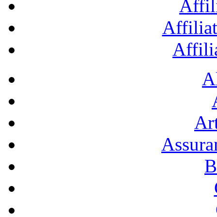
Affil
Affilia
Affil
A
Art
Assura
B