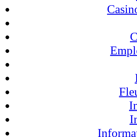
Casino
C
Empl
Fle
I
I
Informa