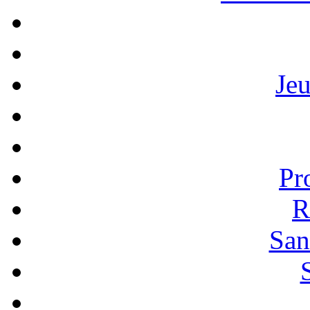
Je
Pr
R
San