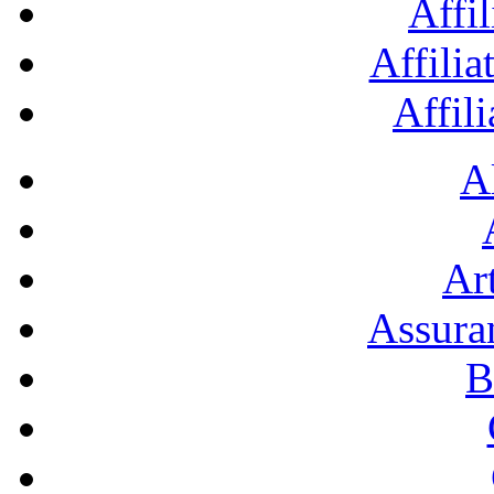
Affil
Affilia
Affil
A
Art
Assura
B