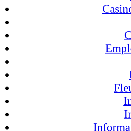
Casino
C
Empl
Fle
I
I
Informa