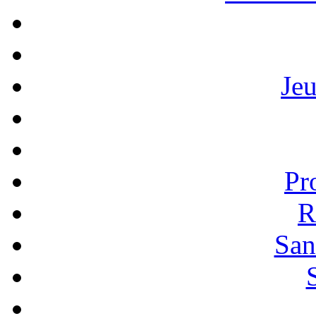
Je
Pr
R
San