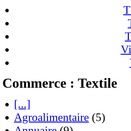
T
T
Vi
Commerce : Textile
[...]
Agroalimentaire
(5)
Annuaire
(9)