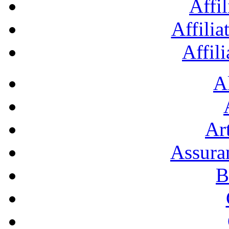
Affil
Affilia
Affil
A
Art
Assura
B