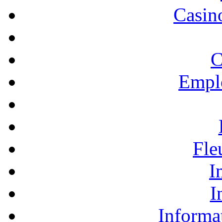
Casino
C
Empl
Fle
I
I
Informa