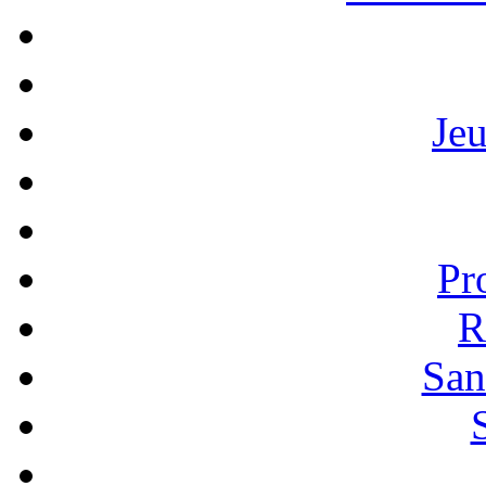
Je
Pr
R
San