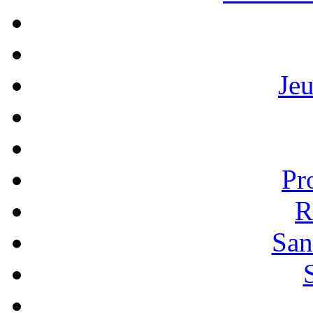
Je
Pr
R
San