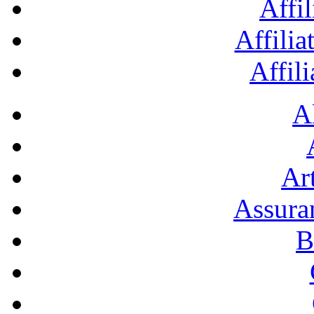
Affil
Affilia
Affil
A
Art
Assura
B