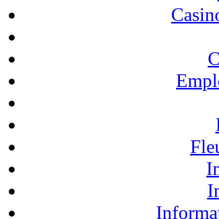
Casino
C
Empl
Fle
I
I
Informa