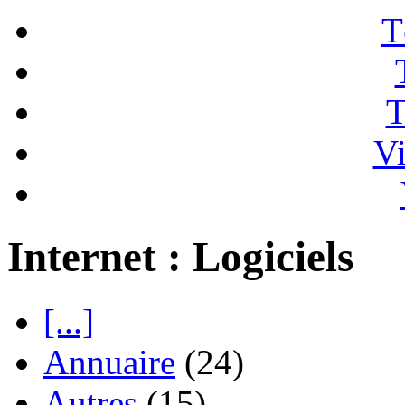
T
T
Vi
Internet : Logiciels
[...]
Annuaire
(24)
Autres
(15)