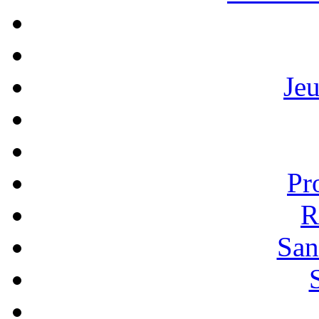
Je
Pr
R
San