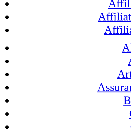
Affil
Affilia
Affil
A
Art
Assura
B