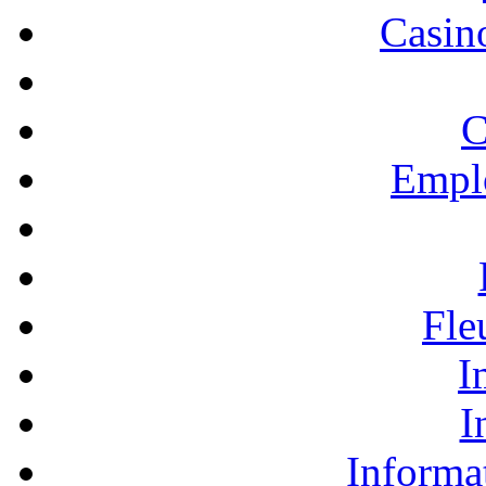
Casino
C
Empl
Fle
I
I
Informa