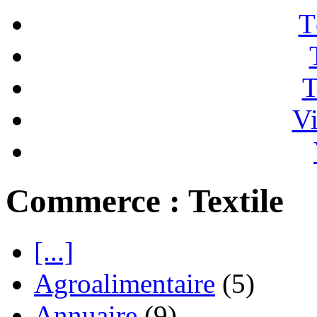
T
T
Vi
Commerce : Textile
[...]
Agroalimentaire
(5)
Annuaire
(9)