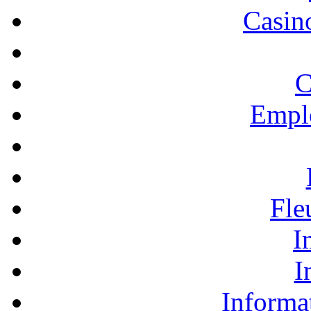
Casino
C
Empl
Fle
I
I
Informa