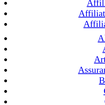
Affil
Affilia
Affil
A
Art
Assura
B