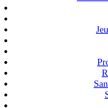
Je
Pr
R
San